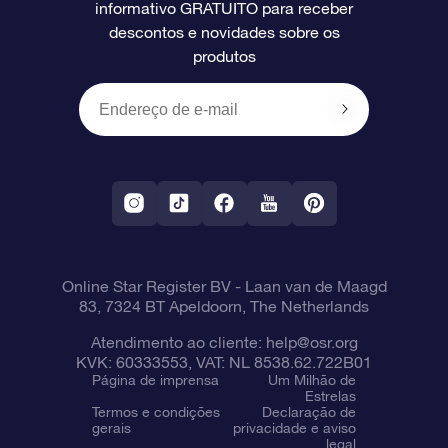
informativo GRATUITO para receber
Avaliações
O cartão de presente da OSR
Página estelar personalizada
Informações de pagamento
descontos e novidades sobre os
produtos
Presentes corporativos
Um Milhão de Estrelas
Informações de envio
OSR Starsaver
Política de devolução
Aplicativo RV Fly me to the stars
Constelações
Online Star Register BV
- Laan van de Maagd
83, 7324 BT Apeldoorn, The Netherlands
Atendimento ao cliente:
help@osr.org
KVK: 60333553, VAT: NL 8538.62.722B01
Página de imprensa
Um Milhão de
Estrelas
Termos e condições
Declaração de
gerais
privacidade e aviso
legal