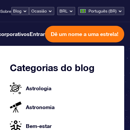
Blog
Ocasião
BRL
Português (BR)
o
Sobre
corporativos
Entrar
Dê um nome a uma estrela!
Categorias do blog
Astrologia
Astronomia
Bem-estar