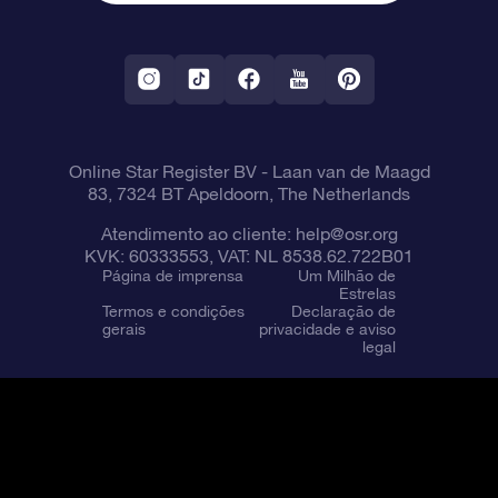
Aplicativo RV Fly me to the stars
Constelações
Online Star Register BV
- Laan van de Maagd
83, 7324 BT Apeldoorn, The Netherlands
Atendimento ao cliente:
help@osr.org
KVK: 60333553, VAT: NL 8538.62.722B01
Página de imprensa
Um Milhão de
Estrelas
Termos e condições
Declaração de
gerais
privacidade e aviso
legal