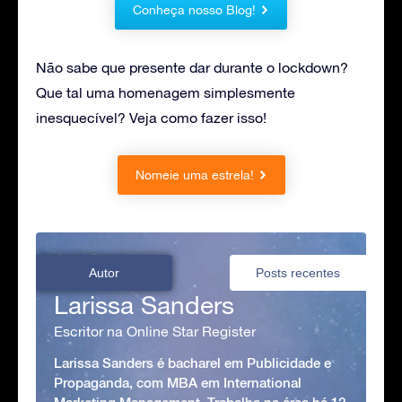
Conheça nosso Blog!
Não sabe que presente dar durante o lockdown?
Que tal uma homenagem simplesmente
inesquecível? Veja como fazer isso!
Nomeie uma estrela!
Autor
Posts recentes
Larissa Sanders
Escritor na Online Star Register
Larissa Sanders é bacharel em Publicidade e
Propaganda, com MBA em International