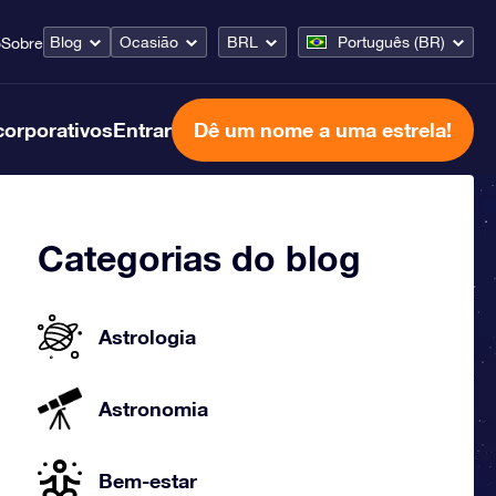
Blog
Ocasião
BRL
Português (BR)
o
Sobre
corporativos
Entrar
Dê um nome a uma estrela!
Categorias do blog
Astrologia
Astronomia
Bem-estar