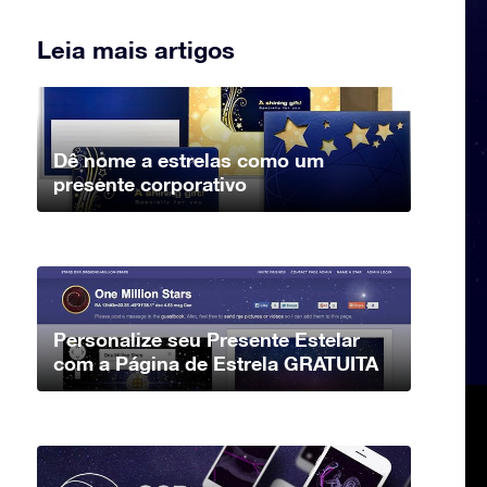
Leia mais artigos
Dê nome a estrelas como um
presente corporativo
Personalize seu Presente Estelar
com a Página de Estrela GRATUITA