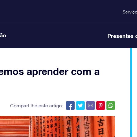
Serviç
ção
Presentes 
demos aprender com a
Compartilhe este artigo: