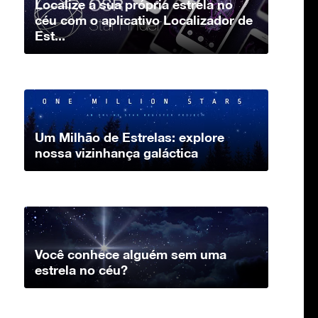
Localize a sua própria estrela no
céu com o aplicativo Localizador de
Est...
Um Milhão de Estrelas: explore
nossa vizinhança galáctica
Você conhece alguém sem uma
estrela no céu?