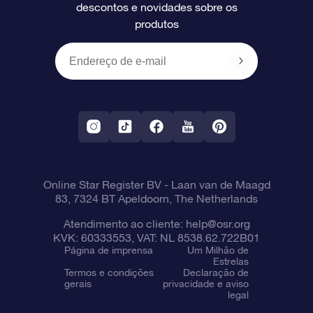
descontos e novidades sobre os
produtos
Presentes corporativos
Um Milhão de Estrelas
Informações de envio
OSR Starsaver
Política de devolução
Aplicativo RV Fly me to the stars
Constelações
Online Star Register BV
- Laan van de Maagd
83, 7324 BT Apeldoorn, The Netherlands
Atendimento ao cliente:
help@osr.org
KVK: 60333553, VAT: NL 8538.62.722B01
Página de imprensa
Um Milhão de
Estrelas
Termos e condições
Declaração de
gerais
privacidade e aviso
legal