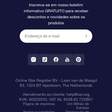
Inscreva-se em nosso boletim
informativo GRATUITO para receber
Avaliações
O cartão de presente da OSR
Página estelar personalizada
Informações de pagamento
descontos e novidades sobre os
produtos
Presentes corporativos
Um Milhão de Estrelas
Informações de envio
OSR Starsaver
Política de devolução
Aplicativo RV Fly me to the stars
Constelações
Online Star Register BV
- Laan van de Maagd
83, 7324 BT Apeldoorn, The Netherlands
Atendimento ao cliente:
help@osr.org
KVK: 60333553, VAT: NL 8538.62.722B01
Página de imprensa
Um Milhão de
Estrelas
Termos e condições
Declaração de