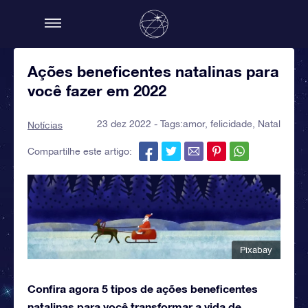
Ações beneficentes natalinas para
você fazer em 2022
23 dez 2022 - Tags:
amor
,
felicidade
,
Natal
Notícias
Compartilhe este artigo:
Pixabay
Confira agora 5 tipos de ações beneficentes
natalinas para você transformar a vida de