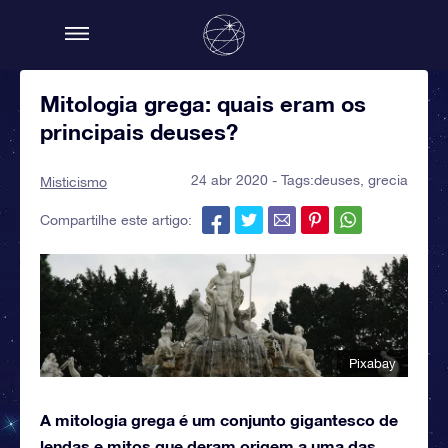
Mitologia grega: quais eram os
principais deuses?
24 abr 2020 - Tags:
deuses
,
grecia
Misticismo
Compartilhe este artigo:
Pixabay
A mitologia grega é um conjunto gigantesco de
lendas e mitos que deram origem a uma das