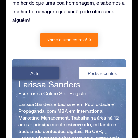
melhor do que uma boa homenagem, e sabemos a
melhor homenagem que você pode oferecer a
alguém!
Nomeie uma estrela!
Autor
Posts recentes
Larissa Sanders
Escritor na Online Star Register
Larissa Sanders é bacharel em Publicidade e
Propaganda, com MBA em International
Marketing Management. Trabalha na área há 12
anos - principalmente escrevendo, editando e
traduzindo conteúdos digitais. Na OSR,