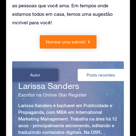
as pessoas que você ama. Em tempos onde
estamos todos em casa, temos uma sugestão
incrível para você!
Nomeie uma estrela!
Autor
Posts recentes
Larissa Sanders
Escritor na Online Star Register
Larissa Sanders é bacharel em Publicidade e
Propaganda, com MBA em International
Marketing Management. Trabalha na área há 12
anos - principalmente escrevendo, editando e
traduzindo conteúdos digitais. Na OSR,