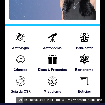
Astrologia
Astronomia
Bem-estar
Crianças
Dicas & Presentes
Exoterismo
Guia da OSR
Misticismo
Notícias
Alexandre Cabanel
Gustave Doré
, Public domain, via Wikimedia Commons
, Public domain, via Wikimedia Commons