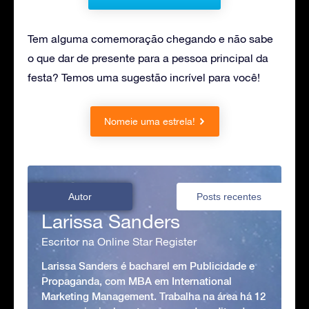
Tem alguma comemoração chegando e não sabe
o que dar de presente para a pessoa principal da
festa? Temos uma sugestão incrível para você!
Nomeie uma estrela!
Autor
Posts recentes
Larissa Sanders
Escritor na Online Star Register
Larissa Sanders é bacharel em Publicidade e
Propaganda, com MBA em International
Marketing Management. Trabalha na área há 12