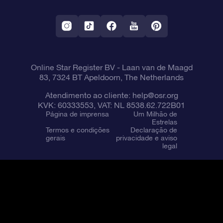
Aplicativo RV Fly me to the stars
Constelações
Online Star Register BV
- Laan van de Maagd
83, 7324 BT Apeldoorn, The Netherlands
Atendimento ao cliente:
help@osr.org
KVK: 60333553, VAT: NL 8538.62.722B01
Página de imprensa
Um Milhão de
Estrelas
Termos e condições
Declaração de
gerais
privacidade e aviso
legal