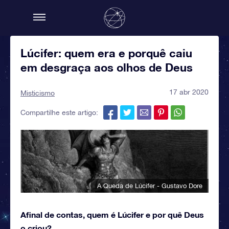
Lúcifer: quem era e porquê caiu
em desgraça aos olhos de Deus
17 abr 2020
Misticismo
Compartilhe este artigo:
A Queda de Lúcifer - Gustavo Dore
Afinal de contas, quem é Lúcifer e por quê Deus
o criou?