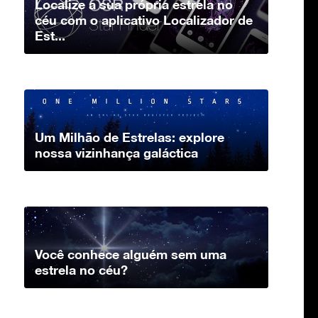
Localize a sua própria estrela no
céu com o aplicativo Localizador de
Est...
Um Milhão de Estrelas: explore
nossa vizinhança galáctica
Você conhece alguém sem uma
estrela no céu?