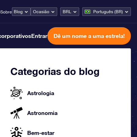
Blog
Ocasião
BRL
Português (BR)
o
Sobre
corporativos
Entrar
Dê um nome a uma estrela!
Categorias do blog
Astrologia
Astronomia
Bem-estar