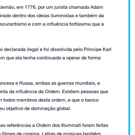
o alemão, em 1776, por um jurista chamado Adam
pirado dentro dos ideias iluministas e também da
scurantismo e com a influência fortíssima que a
 declarada ilegal e foi dissolvida pelo Príncipe Karl
m que ela tenha continuado a operar de forma
ancesa e Russa, ambas as guerras mundiais, e
onta da influência da Ordem. Existem pessoas que
m todos membros desta ordem, e que o banco
 seu objetivo de dominação global.
s referências a Ordem dos Illuminati foram feitas
o e filmes de cinema. Letras de músicas também