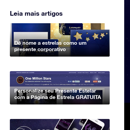
Leia mais artigos
Dê nome a estrelas como um
presente corporativo
Personalize seu Presente Estelar
com a Página de Estrela GRATUITA