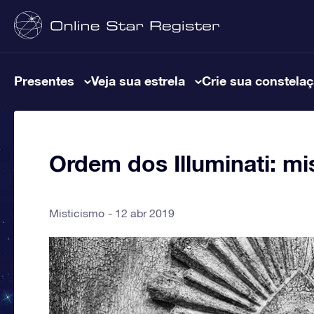
Presentes
Veja sua estrela
Crie sua constela
Ordem dos Illuminati: mi
Misticismo
12 abr 2019