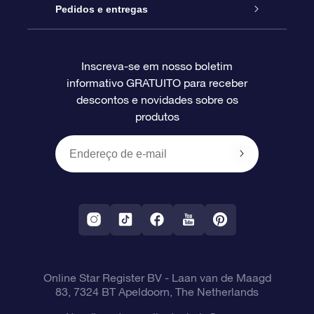
Blog
Pacote de presente da OSR
Star Register
Pedidos e entregas
Perguntas frequentes
Super Star Gift
Aplicativo Localizador de Estrelas da OSR
Login de clientes
Inscreva-se em nosso boletim
informativo GRATUITO para receber
Avaliações
O cartão de presente da OSR
Página estelar personalizada
Informações de pagamento
descontos e novidades sobre os
produtos
Presentes corporativos
Um Milhão de Estrelas
Informações de envio
OSR Starsaver
Política de devolução
Aplicativo RV Fly me to the stars
Constelações
Online Star Register BV
- Laan van de Maagd
83, 7324 BT Apeldoorn, The Netherlands