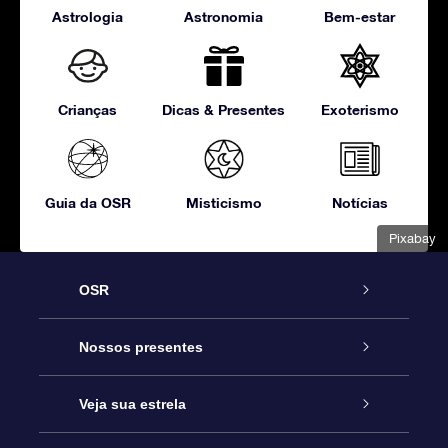
Astrologia
Astronomia
Bem-estar
Crianças
Dicas & Presentes
Exoterismo
Guia da OSR
Misticismo
Notícias
Pixabay
OSR
Serviço
Nossos presentes
Entre em contato conosco
Presente estrelar on-line
Veja sua estrela