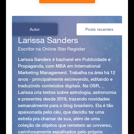
Autor
Posts recentes
Larissa Sanders
Escritor na Online Star Register
Larissa Sanders é bacharel em Publicidade e
Propaganda, com MBA em International
Marketing Management. Trabalha na área há 12
anos - principalmente escrevendo, editando e
traduzindo conteúdos digitais. Na OSR,
Larissa cria textos sobre astrologia, astronomia
e presentes desde 2018, trazendo novidades
semanalmente para o blog brasileiro. Ela é tão
apaixonada pelo céu, que decidiu ter uma
estrela pra chamar de sua, além de uma
coleção de objetos que remetem ao universo,
carinhosamente espalhados pelo próprio