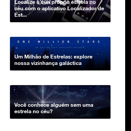
Localize a sua própria estrela no
céu com o aplicativo Localizador de
Est...
Um Milhão de Estrelas: explore
nossa vizinhança galáctica
Você conhece alguém sem uma
estrela no céu?