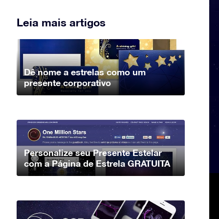
Leia mais artigos
Dê nome a estrelas como um
presente corporativo
Personalize seu Presente Estelar
com a Página de Estrela GRATUITA