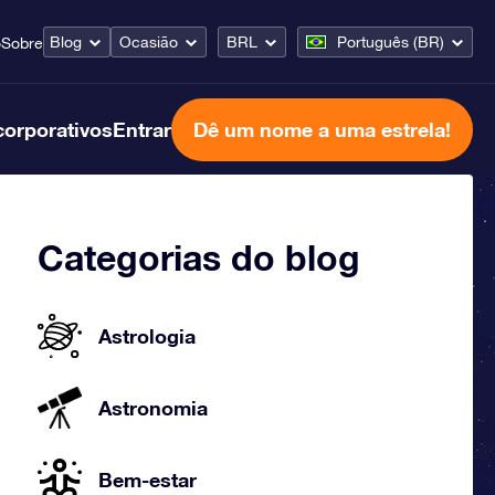
Blog
Ocasião
BRL
Português (BR)
o
Sobre
corporativos
Entrar
Dê um nome a uma estrela!
Categorias do blog
Astrologia
Astronomia
Bem-estar