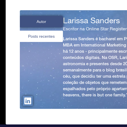
Larissa Sanders
Autor
Escritor na Online Star Register
Posts recentes
Larissa Sanders é bacharel em 
MBA em International Marketing
há 12 anos - principalmente esc
conteúdos digitais. Na OSR, Lari
astronomia e presentes desde 2
semanalmente para o blog brasile
céu, que decidiu ter uma estrel
coleção de objetos que remetem
espalhados pelo próprio apartam
heavens, there is but one family