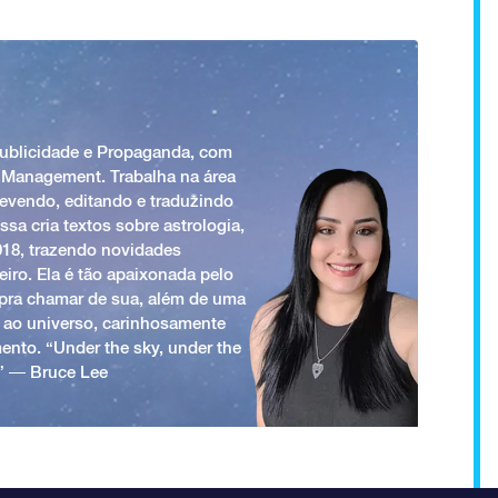
Publicidade e Propaganda, com
 Management. Trabalha na área
revendo, editando e traduzindo
ssa cria textos sobre astrologia,
018, trazendo novidades
iro. Ela é tão apaixonada pelo
a pra chamar de sua, além de uma
 ao universo, carinhosamente
ento. “Under the sky, under the
.” ― Bruce Lee