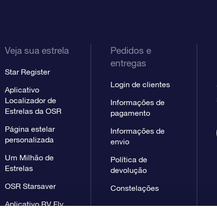
Veja sua estrela
Pedidos e
entregas
Star Register
Login de clientes
Aplicativo
Localizador de
Informações de
Estrelas da OSR
pagamento
Página estelar
Informações de
personalizada
envio
Um Milhão de
Política de
Estrelas
devolução
OSR Starsaver
Constelações
Aplicativo RV Fly
me to the stars