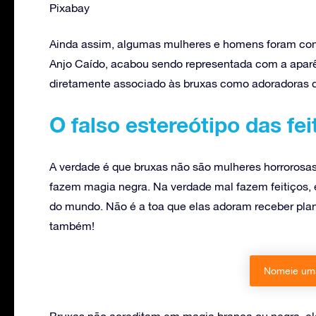
Pixabay
Ainda assim, algumas mulheres e homens foram conden
Anjo Caído, acabou sendo representada com a apar
diretamente associado às bruxas como adoradoras 
O falso estereótipo das fei
A verdade é que bruxas não são mulheres horrorosas,
fazem magia negra. Na verdade mal fazem feitiços, 
do mundo. Não é a toa que elas adoram receber pla
também!
Nomeie uma
Bruxas não acreditam em magia branca ou negra, el