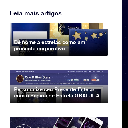
Leia mais artigos
Dê nome a estrelas como um
presente corporativo
Personalize seu Presente Estelar
com a Página de Estrela GRATUITA