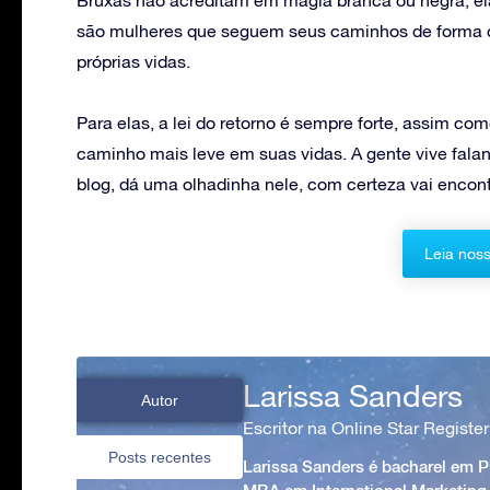
são mulheres que seguem seus caminhos de forma co
próprias vidas.
Para elas, a lei do retorno é sempre forte, assim com
caminho mais leve em suas vidas. A gente vive falan
blog, dá uma olhadinha nele, com certeza vai encont
Leia noss
Larissa Sanders
Autor
Escritor na Online Star Register
Posts recentes
Larissa Sanders é bacharel em 