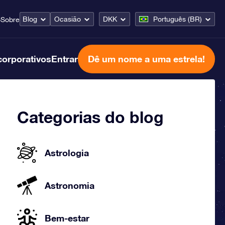
Blog
Ocasião
DKK
Português (BR)
o
Sobre
corporativos
Entrar
Dê um nome a uma estrela!
Categorias do blog
Astrologia
Astronomia
Bem-estar