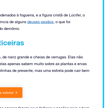
ados à fogueira, e a figura cristã de Lúcifer, o
ência de alguns
deuses pagãos
, o que foi
do demônio.
ticeiras
 de nariz grande e cheias de verrugas. Elas não
elas apenas sabem muito sobre as plantas e ervas
ntinhas de presente, mas uma estrela pode cair bem
 estrela!
as apenas fazem seus feitiços e poções para o bem,