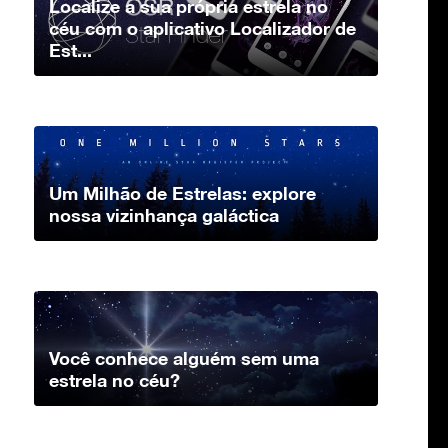
Localize a sua própria estrela no
céu com o aplicativo Localizador de
Est...
Um Milhão de Estrelas: explore
nossa vizinhança galáctica
Você conhece alguém sem uma
estrela no céu?