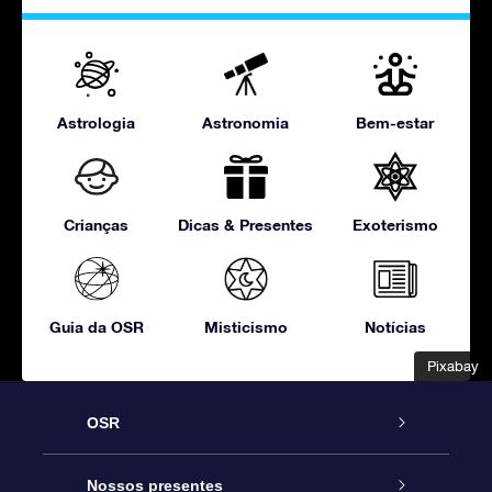
Astrologia
Astronomia
Bem-estar
Crianças
Dicas & Presentes
Exoterismo
Guia da OSR
Misticismo
Notícias
Pixabay
Pixabay
OSR
Serviço
Nossos presentes