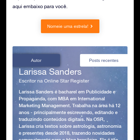
aqui embaixo para você.
Nomeie uma estrela!
Autor
Posts recentes
Larissa Sanders
Escritor na Online Star Register
Larissa Sanders é bacharel em Publicidade e
Propaganda, com MBA em International
Marketing Management. Trabalha na área há 12
anos - principalmente escrevendo, editando e
traduzindo conteúdos digitais. Na OSR,
Larissa cria textos sobre astrologia, astronomia
e presentes desde 2018, trazendo novidades
semanalmente para o blog brasileiro. Ela é tão