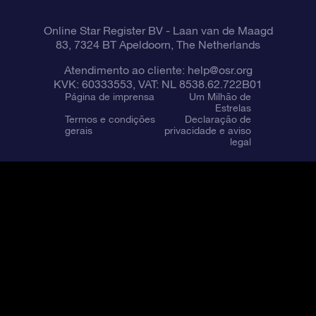
Online Star Register BV
- Laan van de Maagd
83, 7324 BT Apeldoorn, The Netherlands
Atendimento ao cliente:
help@osr.org
KVK: 60333553, VAT: NL 8538.62.722B01
Página de imprensa
Um Milhão de
Estrelas
Termos e condições
Declaração de
gerais
privacidade e aviso
legal