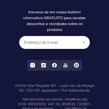
Perguntas frequentes
Super Star Gift
Aplicativo Localizador de Estrelas da OSR
Login de clientes
Inscreva-se em nosso boletim
informativo GRATUITO para receber
Avaliações
O cartão de presente da OSR
Página estelar personalizada
Informações de pagamento
descontos e novidades sobre os
produtos
Presentes corporativos
Um Milhão de Estrelas
Informações de envio
OSR Starsaver
Política de devolução
Aplicativo RV Fly me to the stars
Constelações
Online Star Register BV
- Laan van de Maagd
83, 7324 BT Apeldoorn, The Netherlands
Atendimento ao cliente:
help@osr.org
KVK: 60333553, VAT: NL 8538.62.722B01
Página de imprensa
Um Milhão de