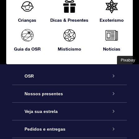
Crianças
Dicas & Presentes
Exoterismo
Guia da OSR
Misticismo
Notícias
Pixabay
Pixabay
OSR
Serviço
Nossos presentes
Entre em contato conosco
Presente estrelar on-line
Veja sua estrela
Blog
Pacote de presente da OSR
Star Register
Pedidos e entregas