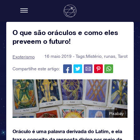
O que são oráculos e como eles
preveem o futuro!
16 maio 2019 - Tags:
Mistério
,
runas
,
Tarot
Exoterismo
Compartilhe este artigo:
Pixabay
Oráculo é uma palavra derivada do Latim, e ela
traz o conceito da resposta divina por meio de