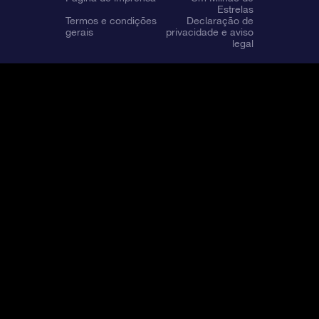
Estrelas
Termos e condições
Declaração de
gerais
privacidade e aviso
legal