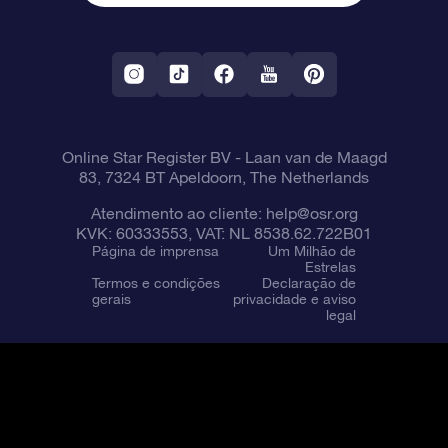
Aplicativo RV Fly me to the stars
Constelações
Online Star Register BV
- Laan van de Maagd
83, 7324 BT Apeldoorn, The Netherlands
Atendimento ao cliente:
help@osr.org
KVK: 60333553, VAT: NL 8538.62.722B01
Página de imprensa
Um Milhão de
Estrelas
Termos e condições
Declaração de
gerais
privacidade e aviso
legal