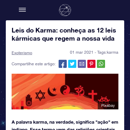
Leis do Karma: conheça as 12 leis
kármicas que regem a nossa vida
01 mar 2021 - Tags:
karma
Exoterismo
Compartilhe este artigo:
Pixabay
A palavra karma, na verdade, significa "ação" em
indiano. Esse termo vem das religiões orientais,