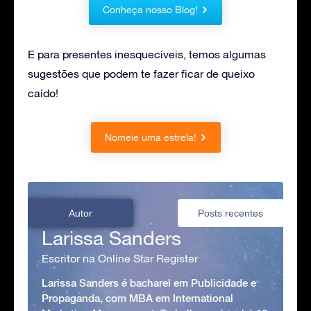
Conheça nosso Blog!
E para presentes inesquecíveis, temos algumas
sugestões que podem te fazer ficar de queixo
caído!
Nomeie uma estrela!
Autor
Posts recentes
Larissa Sanders
Escritor na Online Star Register
Larissa Sanders é bacharel em Publicidade e
Propaganda, com MBA em International