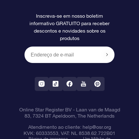
Perguntas frequentes
Super Star Gift
Aplicativo Localizador de Estrelas da OSR
Login de clientes
Inscreva-se em nosso boletim
informativo GRATUITO para receber
Avaliações
O cartão de presente da OSR
Página estelar personalizada
Informações de pagamento
descontos e novidades sobre os
produtos
Presentes corporativos
Um Milhão de Estrelas
Informações de envio
OSR Starsaver
Política de devolução
Aplicativo RV Fly me to the stars
Constelações
Online Star Register BV
- Laan van de Maagd
83, 7324 BT Apeldoorn, The Netherlands
Atendimento ao cliente:
help@osr.org
KVK: 60333553, VAT: NL 8538.62.722B01
Página de imprensa
Um Milhão de