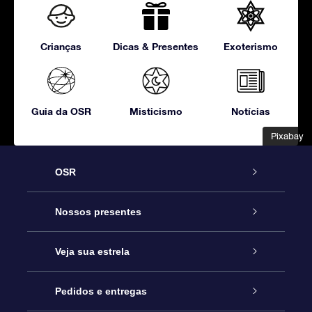
Crianças
Dicas & Presentes
Exoterismo
Guia da OSR
Misticismo
Notícias
Pixabay
Pixabay
OSR
Serviço
Nossos presentes
Entre em contato conosco
Presente estrelar on-line
Veja sua estrela
Blog
Pacote de presente da OSR
Star Register
Pedidos e entregas