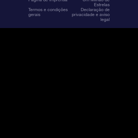
Estrelas
Termos e condições
Declaração de
gerais
privacidade e aviso
legal