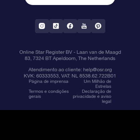
OSR Starsaver
Política de devolução
Aplicativo RV Fly me to the stars
Constelações
Online Star Register BV
- Laan van de Maagd
83, 7324 BT Apeldoorn, The Netherlands
Atendimento ao cliente:
help@osr.org
KVK: 60333553, VAT: NL 8538.62.722B01
Página de imprensa
Um Milhão de
Estrelas
Termos e condições
Declaração de
gerais
privacidade e aviso
legal