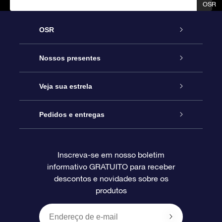
OSR
OSR
OSR
Serviço
Nossos presentes
Entre em contato conosco
Presente estrelar on-line
Veja sua estrela
Blog
Pacote de presente da OSR
Star Register
Pedidos e entregas
Perguntas frequentes
Super Star Gift
Aplicativo Localizador de Estrelas da OSR
Login de clientes
Inscreva-se em nosso boletim
informativo GRATUITO para receber
Avaliações
O cartão de presente da OSR
Página estelar personalizada
Informações de pagamento
descontos e novidades sobre os
produtos
Presentes corporativos
Um Milhão de Estrelas
Informações de envio