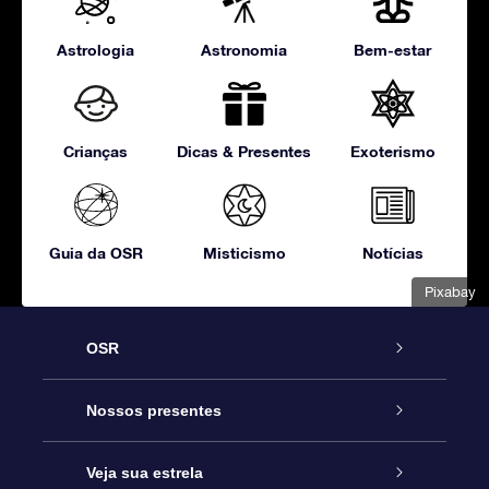
Astrologia
Astronomia
Bem-estar
Crianças
Dicas & Presentes
Exoterismo
Guia da OSR
Misticismo
Notícias
Pixabay
OSR
Serviço
Nossos presentes
Entre em contato conosco
Presente estrelar on-line
Veja sua estrela