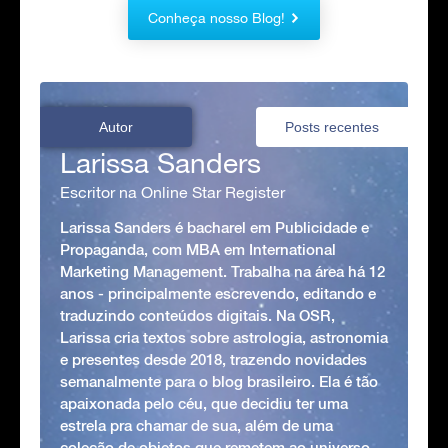
Conheça nosso Blog!
Autor
Posts recentes
Larissa Sanders
Escritor na Online Star Register
Larissa Sanders é bacharel em Publicidade e
Propaganda, com MBA em International
Marketing Management. Trabalha na área há 12
anos - principalmente escrevendo, editando e
traduzindo conteúdos digitais. Na OSR,
Larissa cria textos sobre astrologia, astronomia
e presentes desde 2018, trazendo novidades
semanalmente para o blog brasileiro. Ela é tão
apaixonada pelo céu, que decidiu ter uma
estrela pra chamar de sua, além de uma
coleção de objetos que remetem ao universo,