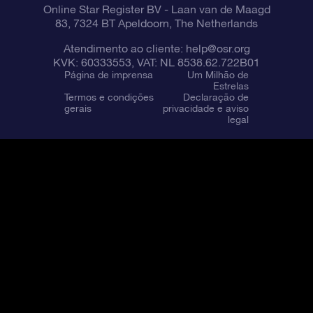
Online Star Register BV
- Laan van de Maagd
83, 7324 BT Apeldoorn, The Netherlands
Atendimento ao cliente:
help@osr.org
KVK: 60333553, VAT: NL 8538.62.722B01
Página de imprensa
Um Milhão de
Estrelas
Termos e condições
Declaração de
gerais
privacidade e aviso
legal