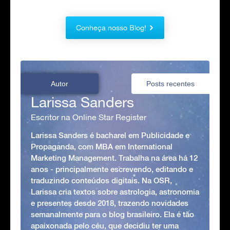
Conheça nosso Blog!
Autor
Posts recentes
Larissa Sanders
Escritor na Online Star Register
Larissa Sanders é bacharel em Publicidade e
Propaganda, com MBA em International
Marketing Management. Trabalha na área há 12
anos - principalmente escrevendo, editando e
traduzindo conteúdos digitais. Na OSR,
Larissa cria textos sobre astrologia, astronomia
e presentes desde 2018, trazendo novidades
semanalmente para o blog brasileiro. Ela é tão
apaixonada pelo céu, que decidiu ter uma