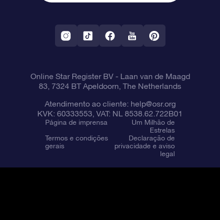
Aplicativo RV Fly me to the stars
Constelações
Online Star Register BV
- Laan van de Maagd
83, 7324 BT Apeldoorn, The Netherlands
Atendimento ao cliente:
help@osr.org
KVK: 60333553, VAT: NL 8538.62.722B01
Página de imprensa
Um Milhão de
Estrelas
Termos e condições
Declaração de
gerais
privacidade e aviso
legal