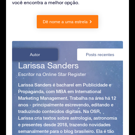
você encontra a melhor opção.
Dê nome a uma estrela
Autor
Posts recentes
Larissa Sanders
Escritor na Online Star Register
Larissa Sanders é bacharel em Publicidade e
Propaganda, com MBA em International
Marketing Management. Trabalha na área há 12
anos - principalmente escrevendo, editando e
traduzindo conteúdos digitais. Na OSR,
Larissa cria textos sobre astrologia, astronomia
e presentes desde 2018, trazendo novidades
semanalmente para o blog brasileiro. Ela é tão