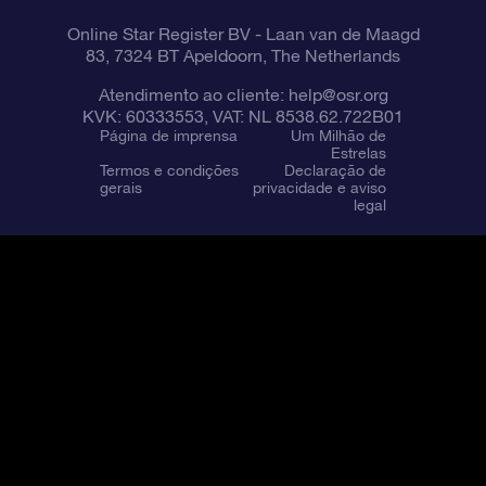
Online Star Register BV
- Laan van de Maagd
83, 7324 BT Apeldoorn, The Netherlands
Atendimento ao cliente:
help@osr.org
KVK: 60333553, VAT: NL 8538.62.722B01
Página de imprensa
Um Milhão de
Estrelas
Termos e condições
Declaração de
gerais
privacidade e aviso
legal