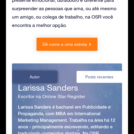
surpreender as pessoas que ama, ou até mesmo
um amigo, ou colega de trabalho, na OSR você
encontra a melhor opção.
Dê nome a uma estrela
Autor
Posts recentes
Larissa Sanders
Escritor na Online Star Register
Larissa Sanders é bacharel em Publicidade e
Propaganda, com MBA em International
Marketing Management. Trabalha na área há 12
anos - principalmente escrevendo, editando e
traduzindo conteúdos digitais. Na OSR,