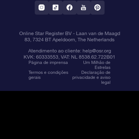
Aplicativo RV Fly me to the stars
Constelações
Online Star Register BV
- Laan van de Maagd
83, 7324 BT Apeldoorn, The Netherlands
Atendimento ao cliente:
help@osr.org
KVK: 60333553, VAT: NL 8538.62.722B01
Página de imprensa
Um Milhão de
Estrelas
Termos e condições
Declaração de
gerais
privacidade e aviso
legal