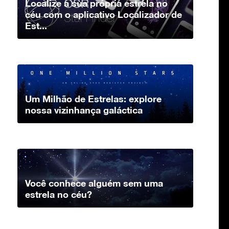
Localize a sua própria estrela no
céu com o aplicativo Localizador de
Est...
Um Milhão de Estrelas: explore
nossa vizinhança galáctica
Você conhece alguém sem uma
estrela no céu?