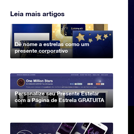
Leia mais artigos
Dê nome a estrelas como um
presente corporativo
Personalize seu Presente Estelar
com a Página de Estrela GRATUITA