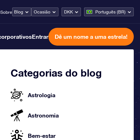
Blog
Ocasião
DKK
Português (BR)
o
Sobre
corporativos
Entrar
Dê um nome a uma estrela!
Categorias do blog
Astrologia
Astronomia
Bem-estar