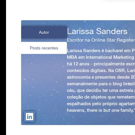
Larissa Sanders
Autor
Escritor na Online Star Register
Posts recentes
Larissa Sanders é bacharel em 
MBA em International Marketing
há 12 anos - principalmente esc
conteúdos digitais. Na OSR, Lari
astronomia e presentes desde 2
semanalmente para o blog brasile
céu, que decidiu ter uma estrel
coleção de objetos que remetem
espalhados pelo próprio apartam
heavens, there is but one family