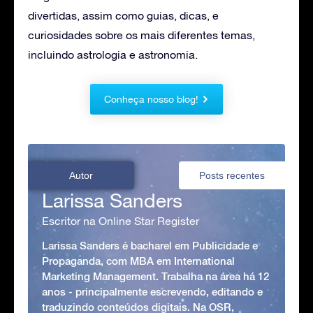
divertidas, assim como guias, dicas, e
curiosidades sobre os mais diferentes temas,
incluindo astrologia e astronomia.
Conheça nosso blog!
Autor
Posts recentes
Larissa Sanders
Escritor na Online Star Register
Larissa Sanders é bacharel em Publicidade e
Propaganda, com MBA em International
Marketing Management. Trabalha na área há 12
anos - principalmente escrevendo, editando e
traduzindo conteúdos digitais. Na OSR,