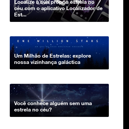
Localize a sua própria estrela no
céu com o aplicativo Localizador de
Est...
Um Milhão de Estrelas: explore
nossa vizinhança galáctica
Você conhece alguém sem uma
estrela no céu?