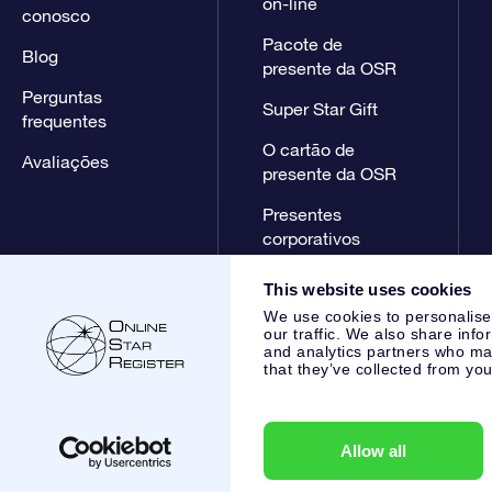
on-line
conosco
Pacote de
Blog
presente da OSR
Perguntas
Super Star Gift
frequentes
O cartão de
Avaliações
presente da OSR
Presentes
corporativos
This website uses cookies
We use cookies to personalise
our traffic. We also share info
and analytics partners who may
that they’ve collected from you
Online Star Register BV
- Laan van de Maagd 83, 7324 BT 
,
Atendimento ao cliente:
help@osr.org
KVK: 60333553, VAT:
Allow all