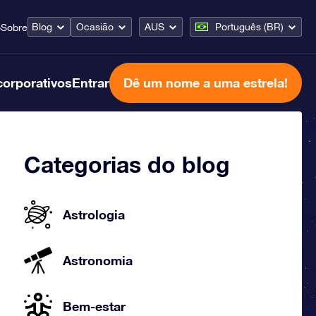
Blog
Ocasião
AUS
Português (BR)
o
Sobre
corporativos
Entrar
Dê um nome a uma estrela!
Categorias do blog
Astrologia
Astronomia
Bem-estar