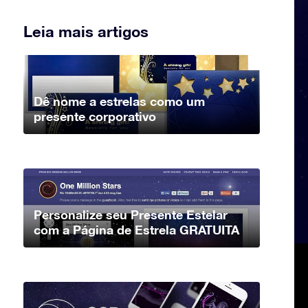
Leia mais artigos
Dê nome a estrelas como um
presente corporativo
Personalize seu Presente Estelar
com a Página de Estrela GRATUITA