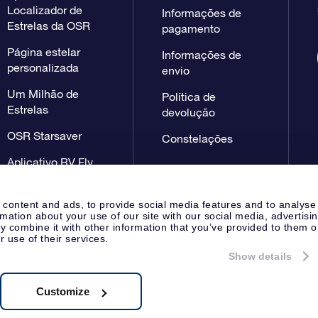
Localizador de
Informações de
Estrelas da OSR
pagamento
Página estelar
Informações de
personalizada
envio
Um Milhão de
Política de
Estrelas
devolução
OSR Starsaver
Constelações
Aplicativo RV Fly
me to the stars
 content and ads, to provide social media features and to analyse
rmation about your use of our site with our social media, advertisi
 combine it with other information that you’ve provided to them o
r use of their services.
Show details
Página de imprensa
Declaração
Apeldoorn, The Netherlands
 NL 8538.62.722B01
Customize