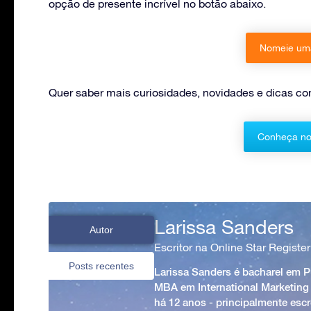
opção de presente incrível no botão abaixo.
Nomeie uma
Quer saber mais curiosidades, novidades e dicas c
Conheça no
Larissa Sanders
Autor
Escritor na Online Star Register
Posts recentes
Larissa Sanders é bacharel em 
MBA em International Marketing
há 12 anos - principalmente esc