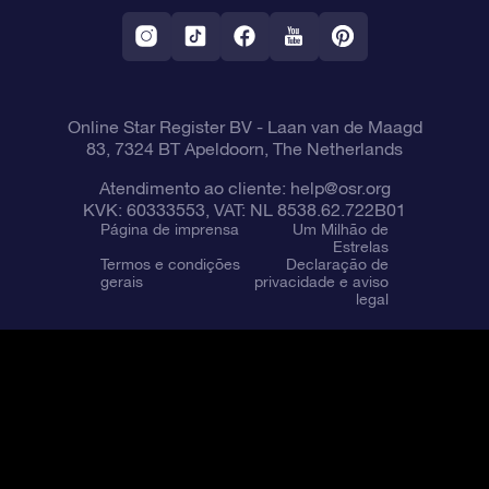
Aplicativo RV Fly me to the stars
Constelações
Online Star Register BV
- Laan van de Maagd
83, 7324 BT Apeldoorn, The Netherlands
Atendimento ao cliente:
help@osr.org
KVK: 60333553, VAT: NL 8538.62.722B01
Página de imprensa
Um Milhão de
Estrelas
Termos e condições
Declaração de
gerais
privacidade e aviso
legal