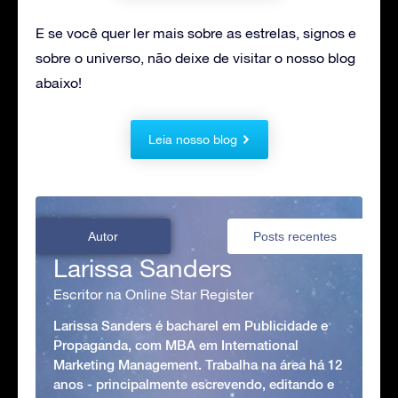
E se você quer ler mais sobre as estrelas, signos e
sobre o universo, não deixe de visitar o nosso blog
abaixo!
Leia nosso blog
Autor
Posts recentes
Larissa Sanders
Escritor na Online Star Register
Larissa Sanders é bacharel em Publicidade e
Propaganda, com MBA em International
Marketing Management. Trabalha na área há 12
anos - principalmente escrevendo, editando e