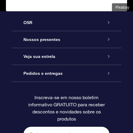
Pixabay
OSR
Serviço
Nossos presentes
Entre em contato conosco
Presente estrelar on-line
Veja sua estrela
Blog
Pacote de presente da OSR
Star Register
Pedidos e entregas
Perguntas frequentes
Super Star Gift
Aplicativo Localizador de Estrelas da OSR
Login de clientes
Inscreva-se em nosso boletim
informativo GRATUITO para receber
Avaliações
O cartão de presente da OSR
Página estelar personalizada
Informações de pagamento
descontos e novidades sobre os
produtos
Presentes corporativos
Um Milhão de Estrelas
Informações de envio