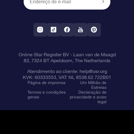
OSR Starsaver
Política de devolução
Aplicativo RV Fly me to the stars
Constelações
Online Star Register BV
- Laan van de Maagd
83, 7324 BT Apeldoorn, The Netherlands
Atendimento ao cliente:
help@osr.org
KVK: 60333553, VAT: NL 8538.62.722B01
Página de imprensa
Um Milhão de
Estrelas
Termos e condições
Declaração de
gerais
privacidade e aviso
legal