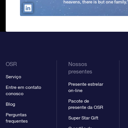
heavens, there is but one family
OSR
Nossos
presentes
Serviço
Presente estrelar
Entre em contato
on-line
conosco
Pacote de
Blog
presente da OSR
Perguntas
Super Star Gift
frequentes