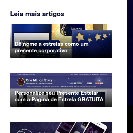
Leia mais artigos
Dê nome a estrelas como um
presente corporativo
Personalize seu Presente Estelar
com a Página de Estrela GRATUITA