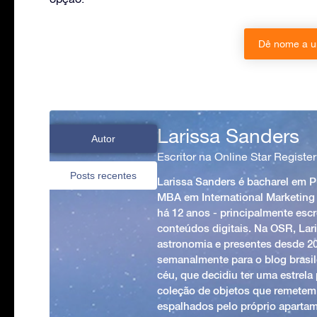
Dê nome a u
Larissa Sanders
Autor
Escritor na Online Star Register
Posts recentes
Larissa Sanders é bacharel em 
MBA em International Marketing
há 12 anos - principalmente esc
conteúdos digitais. Na OSR, Lari
astronomia e presentes desde 2
semanalmente para o blog brasile
céu, que decidiu ter uma estrel
coleção de objetos que remetem
espalhados pelo próprio apartam