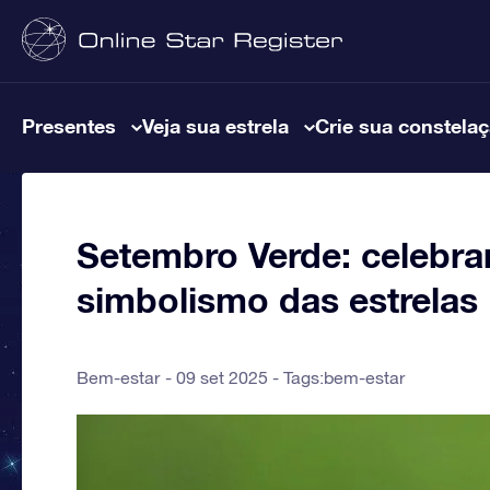
Presentes
Veja sua estrela
Crie sua constela
Setembro Verde: celebra
simbolismo das estrelas
Bem-estar
09 set 2025 - Tags:
bem-estar