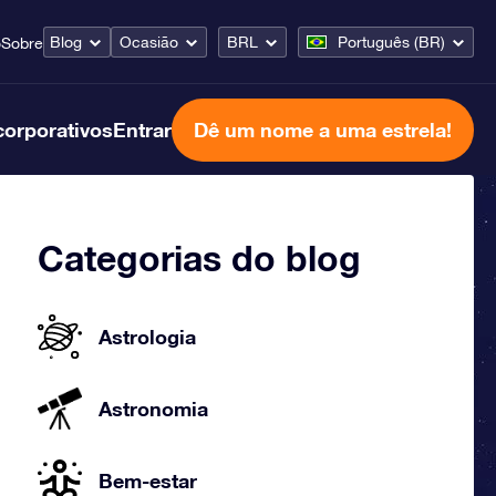
Blog
Ocasião
BRL
Português (BR)
o
Sobre
corporativos
Entrar
Dê um nome a uma estrela!
Categorias do blog
Astrologia
Astronomia
Bem-estar