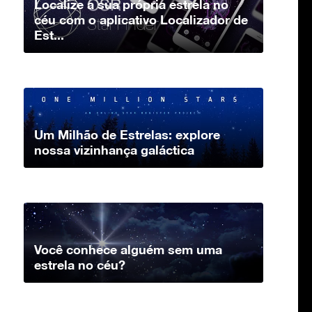
Localize a sua própria estrela no
céu com o aplicativo Localizador de
Est...
Um Milhão de Estrelas: explore
nossa vizinhança galáctica
Você conhece alguém sem uma
estrela no céu?