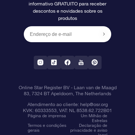
informativo GRATUITO para receber
Avaliações
O cartão de presente da OSR
Página estelar personalizada
Informações de pagamento
descontos e novidades sobre os
produtos
Presentes corporativos
Um Milhão de Estrelas
Informações de envio
OSR Starsaver
Política de devolução
Aplicativo RV Fly me to the stars
Constelações
Online Star Register BV
- Laan van de Maagd
83, 7324 BT Apeldoorn, The Netherlands
Atendimento ao cliente:
help@osr.org
KVK: 60333553, VAT: NL 8538.62.722B01
Página de imprensa
Um Milhão de
Estrelas
Termos e condições
Declaração de
gerais
privacidade e aviso
legal