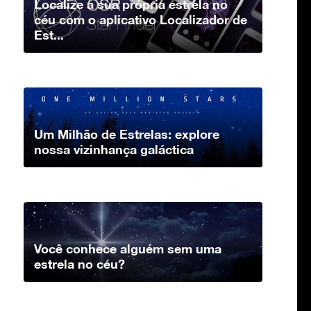
Localize a sua própria estrela no
céu com o aplicativo Localizador de
Est...
Um Milhão de Estrelas: explore
nossa vizinhança galáctica
Você conhece alguém sem uma
estrela no céu?