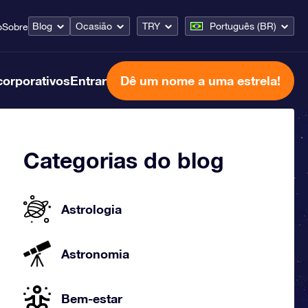
Blog
Ocasião
TRY
Português (BR)
o
Sobre
corporativos
Entrar
Dê um nome a uma estrela!
Categorias do blog
Astrologia
Astronomia
Bem-estar