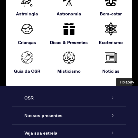
Astrologia
Astronomia
Bem-estar
Crianças
Dicas & Presentes
Exoterismo
Guia da OSR
Misticismo
Notícias
Pixabay
Pixabay
OSR
Serviço
Nossos presentes
Entre em contato conosco
Presente estrelar on-line
Veja sua estrela