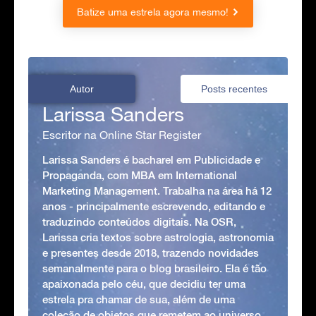
Batize uma estrela agora mesmo!
Autor
Posts recentes
Larissa Sanders
Escritor na Online Star Register
Larissa Sanders é bacharel em Publicidade e
Propaganda, com MBA em International
Marketing Management. Trabalha na área há 12
anos - principalmente escrevendo, editando e
traduzindo conteúdos digitais. Na OSR,
Larissa cria textos sobre astrologia, astronomia
e presentes desde 2018, trazendo novidades
semanalmente para o blog brasileiro. Ela é tão
apaixonada pelo céu, que decidiu ter uma
estrela pra chamar de sua, além de uma
coleção de objetos que remetem ao universo,