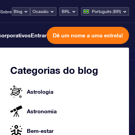
Blog
Ocasião
BRL
Português (BR)
o
Sobre
corporativos
Entrar
Dê um nome a uma estrela!
Categorias do blog
Astrologia
Astronomia
Bem-estar