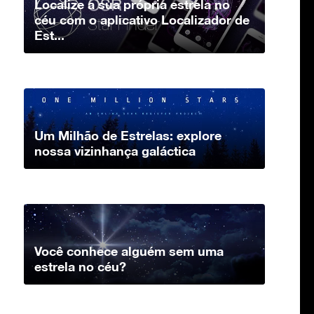
Localize a sua própria estrela no
céu com o aplicativo Localizador de
Est...
Um Milhão de Estrelas: explore
nossa vizinhança galáctica
Você conhece alguém sem uma
estrela no céu?