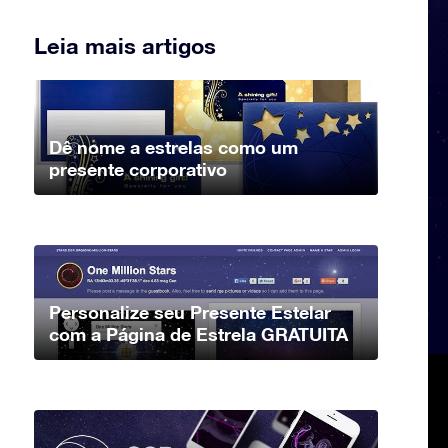
Leia mais artigos
Dê nome a estrelas como um
presente corporativo
Personalize seu Presente Estelar
com a Página de Estrela GRATUITA