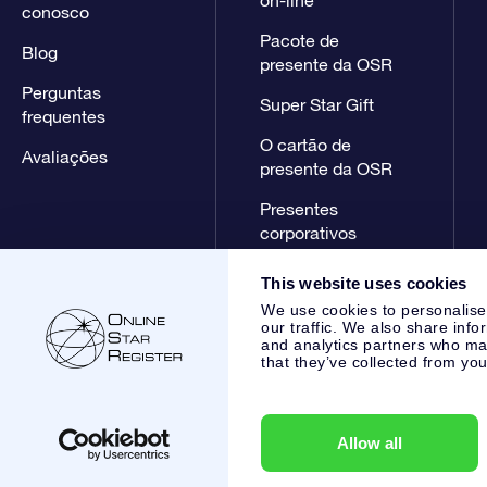
conosco
Pacote de
Blog
presente da OSR
Perguntas
Super Star Gift
frequentes
O cartão de
Avaliações
presente da OSR
Presentes
corporativos
This website uses cookies
We use cookies to personalise
our traffic. We also share info
and analytics partners who may
that they’ve collected from you
Online Star Register BV
- Laan van de Maagd 83, 7324 BT 
,
Atendimento ao cliente:
help@osr.org
KVK: 60333553, VAT:
Allow all