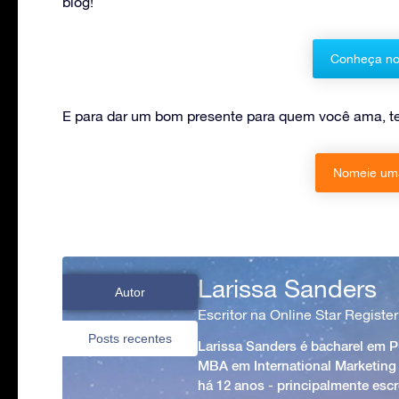
blog!
Conheça no
E para dar um bom presente para quem você ama, te
Nomeie uma
Larissa Sanders
Autor
Escritor na Online Star Register
Posts recentes
Larissa Sanders é bacharel em 
MBA em International Marketing
há 12 anos - principalmente esc