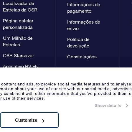
Localizador de
Informações de
Estrelas da OSR
pagamento
Página estelar
Informações de
personalizada
envio
Um Milhão de
Política de
Estrelas
devolução
OSR Starsaver
Constelações
Aplicativo RV Fly
me to the stars
 content and ads, to provide social media features and to analyse
rmation about your use of our site with our social media, advertisi
 combine it with other information that you’ve provided to them o
r use of their services.
Show details
Página de imprensa
Declaração
Apeldoorn, The Netherlands
 NL 8538.62.722B01
Customize