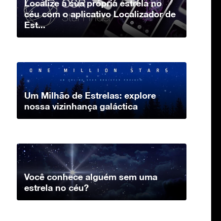
Localize a sua própria estrela no
céu com o aplicativo Localizador de
Est...
Um Milhão de Estrelas: explore
nossa vizinhança galáctica
Você conhece alguém sem uma
estrela no céu?