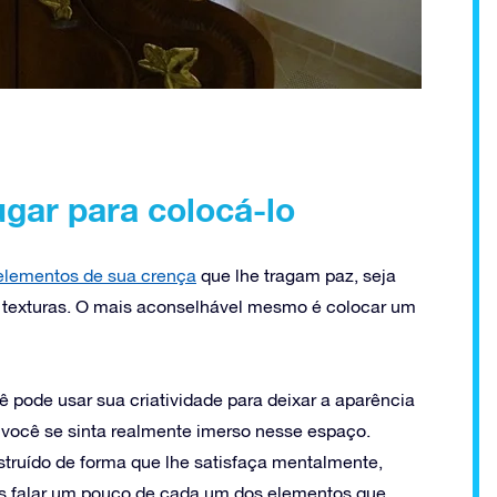
gar para colocá-lo
elementos de sua crença
que lhe tragam paz, seja
 texturas. O mais aconselhável mesmo é colocar um
ê pode usar sua criatividade para deixar a aparência
e você se sinta realmente imerso nesse espaço.
truído de forma que lhe satisfaça mentalmente,
os falar um pouco de cada um dos elementos que