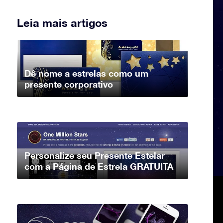
Leia mais artigos
Dê nome a estrelas como um
presente corporativo
Personalize seu Presente Estelar
com a Página de Estrela GRATUITA