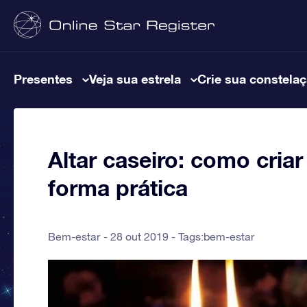
Presentes
Veja sua estrela
Crie sua constela
Altar caseiro: como cria
forma prática
Bem-estar
28 out 2019 - Tags:
bem-estar