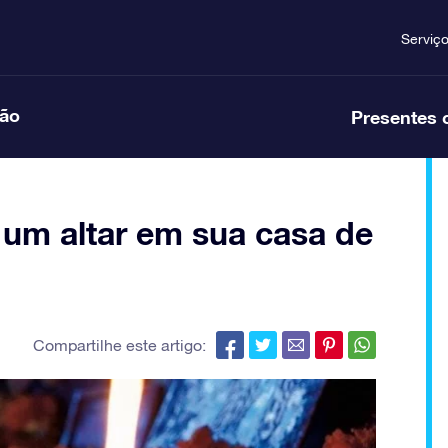
Serviç
ção
Presentes 
r um altar em sua casa de
Compartilhe este artigo: