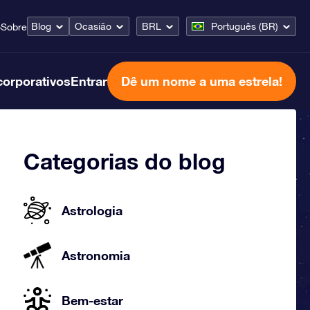
Blog
Ocasião
BRL
Português (BR)
o
Sobre
corporativos
Entrar
Dê um nome a uma estrela!
Categorias do blog
Astrologia
Astronomia
Bem-estar