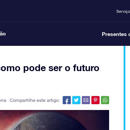
Serviç
ção
Presentes 
como pode ser o futuro
erra
Compartilhe este artigo: