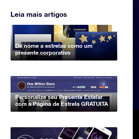
Leia mais artigos
Dê nome a estrelas como um
presente corporativo
Personalize seu Presente Estelar
com a Página de Estrela GRATUITA