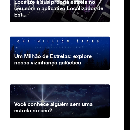
Localize a sua própria estrela no
céu com o aplicativo Localizador de
Est...
Um Milhão de Estrelas: explore
nossa vizinhança galáctica
Você conhece alguém sem uma
estrela no céu?