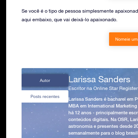
Se você é o tipo de pessoa simplesmente apaixonad
aqui embaixo, que vai deixá-lo apaixonado.
Nomeie uma
Larissa Sanders
Autor
Escritor na Online Star Register
Posts recentes
Larissa Sanders é bacharel em 
MBA em International Marketing
há 12 anos - principalmente esc
conteúdos digitais. Na OSR, Lari
astronomia e presentes desde 2
semanalmente para o blog brasile