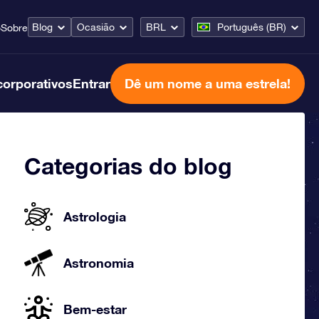
Blog
Ocasião
BRL
Português (BR)
o
Sobre
corporativos
Entrar
Dê um nome a uma estrela!
Categorias do blog
Astrologia
Astronomia
Bem-estar