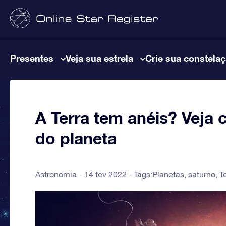
Presentes
Veja sua estrela
Crie sua constela
A Terra tem anéis? Veja 
do planeta
Astronomia
14 fev 2022 - Tags:
Planetas
,
saturno
,
T