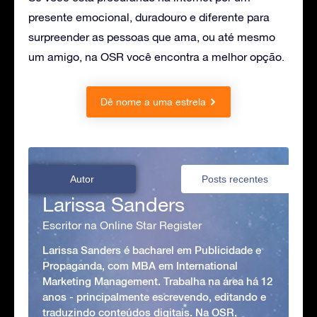
presente emocional, duradouro e diferente para
surpreender as pessoas que ama, ou até mesmo
um amigo, na OSR você encontra a melhor opção.
Dê nome a uma estrela
Autor
Posts recentes
Larissa Sanders
Escritor na Online Star Register
Larissa Sanders é bacharel em Publicidade e
Propaganda, com MBA em International
Marketing Management. Trabalha na área há 12
anos - principalmente escrevendo, editando e
traduzindo conteúdos digitais. Na OSR,