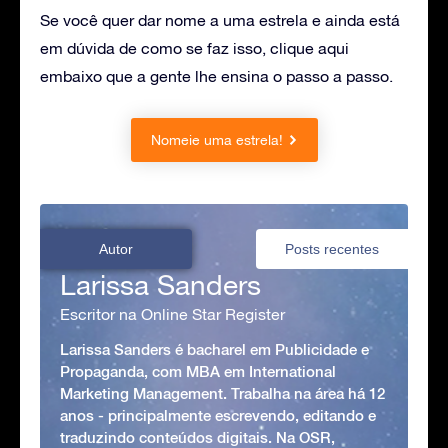
Se você quer dar nome a uma estrela e ainda está
em dúvida de como se faz isso, clique aqui
embaixo que a gente lhe ensina o passo a passo.
Nomeie uma estrela!
Autor
Posts recentes
Larissa Sanders
Escritor na Online Star Register
Larissa Sanders é bacharel em Publicidade e
Propaganda, com MBA em International
Marketing Management. Trabalha na área há 12
anos - principalmente escrevendo, editando e
traduzindo conteúdos digitais. Na OSR,