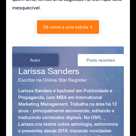
inesquecível.
Dê nome a uma estrela
Autor
Posts recentes
Larissa Sanders
Escritor na Online Star Register
Larissa Sanders é bacharel em Publicidade e
Propaganda, com MBA em International
Marketing Management. Trabalha na área há 12
anos - principalmente escrevendo, editando e
traduzindo conteúdos digitais. Na OSR,
Larissa cria textos sobre astrologia, astronomia
e presentes desde 2018, trazendo novidades