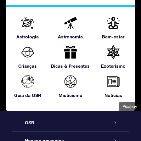
Astrologia
Astronomia
Bem-estar
Crianças
Dicas & Presentes
Exoterismo
Guia da OSR
Misticismo
Notícias
Pixabay
OSR
Serviço
Nossos presentes