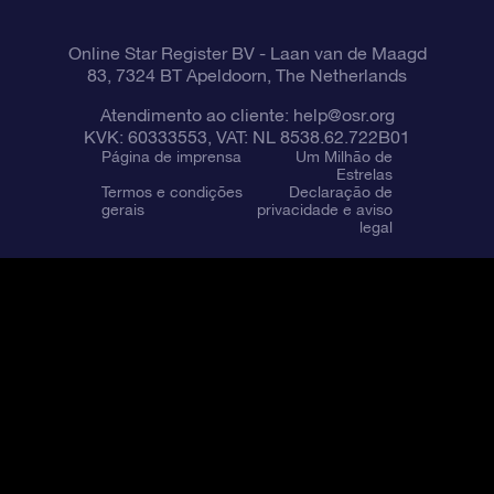
Online Star Register BV
- Laan van de Maagd
83, 7324 BT Apeldoorn, The Netherlands
Atendimento ao cliente:
help@osr.org
KVK: 60333553, VAT: NL 8538.62.722B01
Página de imprensa
Um Milhão de
Estrelas
Termos e condições
Declaração de
gerais
privacidade e aviso
legal