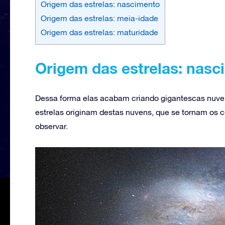
Origem das estrelas: nascimento
Origem das estrelas: meia-idade
Origem das estrelas: maturidade
Origem das estrelas: nasc
Dessa forma elas acabam criando gigantescas nuve
estrelas originam destas nuvens, que se tornam os
observar.