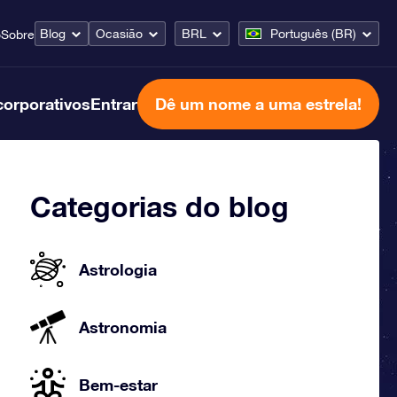
Blog
Ocasião
BRL
Português (BR)
o
Sobre
corporativos
Entrar
Dê um nome a uma estrela!
Categorias do blog
Astrologia
Astronomia
Bem-estar