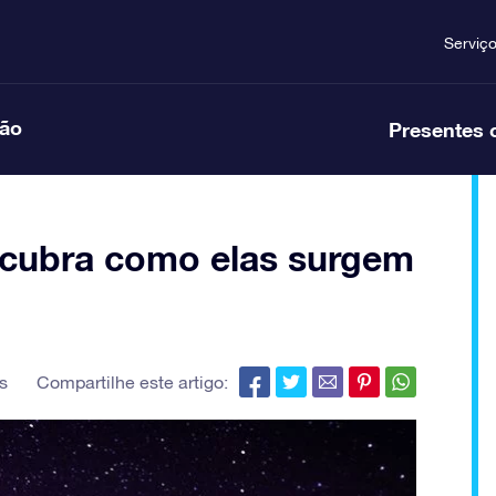
Serviç
ção
Presentes 
scubra como elas surgem
s
Compartilhe este artigo: