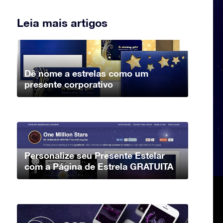
Leia mais artigos
Dê nome a estrelas como um
presente corporativo
Personalize seu Presente Estelar
com a Página de Estrela GRATUITA