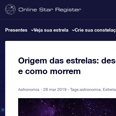
Presentes
Veja sua estrela
Crie sua constela
Origem das estrelas: de
e como morrem
Astronomia
28 mar 2019 - Tags:
astronomia
,
Estrela