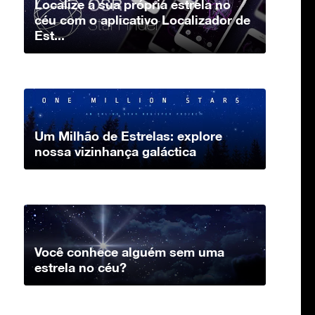
Localize a sua própria estrela no
céu com o aplicativo Localizador de
Est...
Um Milhão de Estrelas: explore
nossa vizinhança galáctica
Você conhece alguém sem uma
estrela no céu?