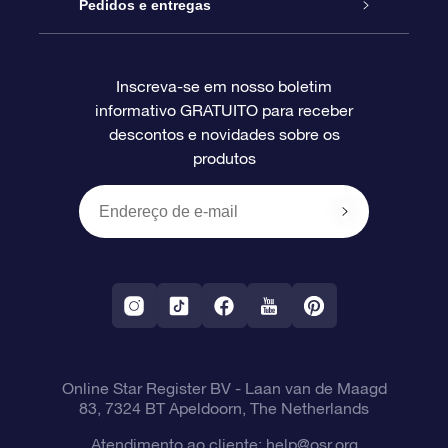
Blog
Pacote de presente da OSR
Star Register
Pedidos e entregas
Perguntas frequentes
Super Star Gift
Aplicativo Localizador de Estrelas da OSR
Login de clientes
Inscreva-se em nosso boletim
informativo GRATUITO para receber
Avaliações
O cartão de presente da OSR
Página estelar personalizada
Informações de pagamento
descontos e novidades sobre os
produtos
Presentes corporativos
Um Milhão de Estrelas
Informações de envio
OSR Starsaver
Política de devolução
Aplicativo RV Fly me to the stars
Constelações
Online Star Register BV
- Laan van de Maagd
83, 7324 BT Apeldoorn, The Netherlands
Atendimento ao cliente:
help@osr.org