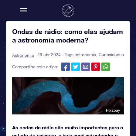
Ondas de rádio: como elas ajudam
a astronomia moderna?
29 abr 2024 - Tags:
astronomia
,
Curiosidades
Astronomia
Compartilhe este artigo:
Pixabay
As ondas de rádio são muito importantes para o
estudo do universo, e hoje você vai entender o