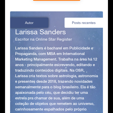
Autor
Posts recentes
Larissa Sanders
Escritor na Online Star Register
Larissa Sanders é bacharel em Publicidade e
Propaganda, com MBA em International
Marketing Management. Trabalha na área há 12
anos - principalmente escrevendo, editando e
traduzindo conteúdos digitais. Na OSR,
Larissa cria textos sobre astrologia, astronomia
e presentes desde 2018, trazendo novidades
semanalmente para o blog brasileiro. Ela é tão
apaixonada pelo céu, que decidiu ter uma
estrela pra chamar de sua, além de uma
coleção de objetos que remetem ao universo,
carinhosamente espalhados pelo próprio