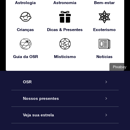
Astrologia
Astronomia
Bem-estar
Crianças
Dicas & Presentes
Exoterismo
Guia da OSR
Misticismo
Notícias
Pixabay
OSR
Serviço
Nossos presentes
Entre em contato conosco
Presente estrelar on-line
Veja sua estrela