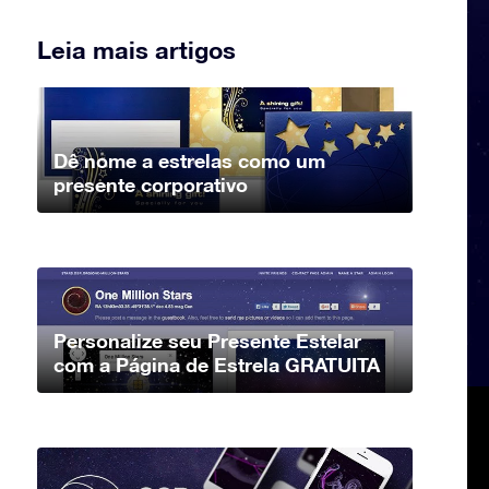
Leia mais artigos
Dê nome a estrelas como um
presente corporativo
Personalize seu Presente Estelar
com a Página de Estrela GRATUITA