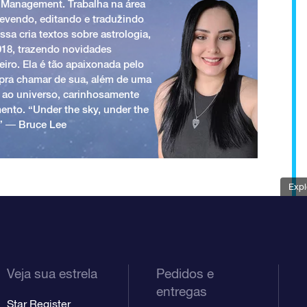
 Management. Trabalha na área
revendo, editando e traduzindo
ssa cria textos sobre astrologia,
018, trazendo novidades
iro. Ela é tão apaixonada pelo
a pra chamar de sua, além de uma
 ao universo, carinhosamente
ento. “Under the sky, under the
.” ― Bruce Lee
Expl
Veja sua estrela
Pedidos e
entregas
Star Register