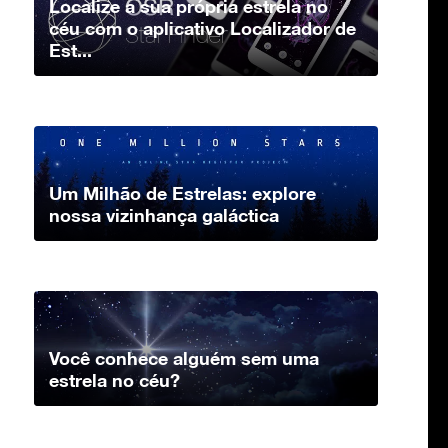
Localize a sua própria estrela no
céu com o aplicativo Localizador de
Est...
Um Milhão de Estrelas: explore
nossa vizinhança galáctica
Você conhece alguém sem uma
estrela no céu?