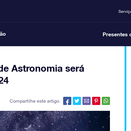
Serviç
ção
Presentes 
 de Astronomia será
24
Compartilhe este artigo: