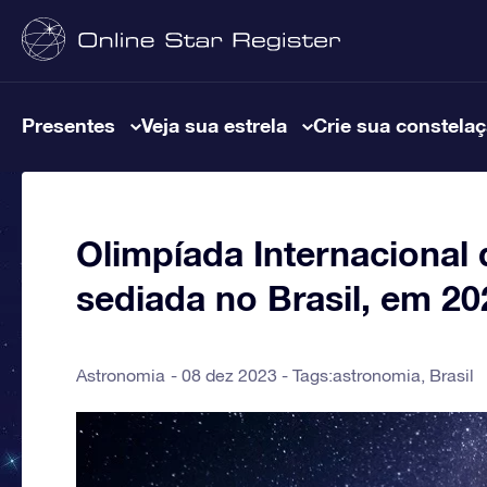
Presentes
Veja sua estrela
Crie sua constela
Olimpíada Internacional
sediada no Brasil, em 20
Astronomia
08 dez 2023 - Tags:
astronomia
,
Brasil