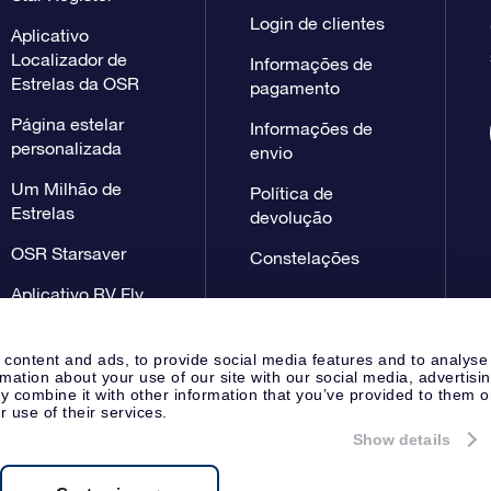
Login de clientes
Aplicativo
Localizador de
Informações de
Estrelas da OSR
pagamento
Página estelar
Informações de
personalizada
envio
Um Milhão de
Política de
Estrelas
devolução
OSR Starsaver
Constelações
Aplicativo RV Fly
me to the stars
 content and ads, to provide social media features and to analyse
rmation about your use of our site with our social media, advertisi
 combine it with other information that you’ve provided to them o
r use of their services.
Show details
Página de imprensa
Declaração
Apeldoorn, The Netherlands
 NL 8538.62.722B01