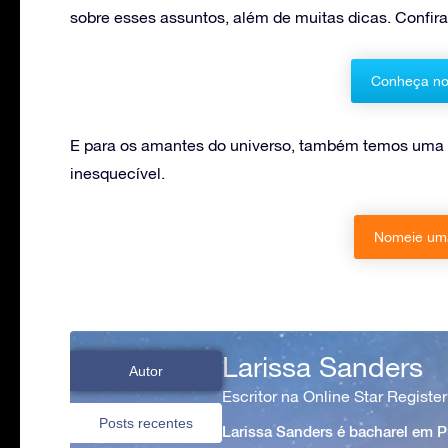
sobre esses assuntos, além de muitas dicas. Confi
Conheça no
E para os amantes do universo, também temos uma 
inesquecível.
Nomeie uma
Larissa Sanders
Autor
Escritor na Online Star Register
Posts recentes
Larissa Sanders é bacharel em 