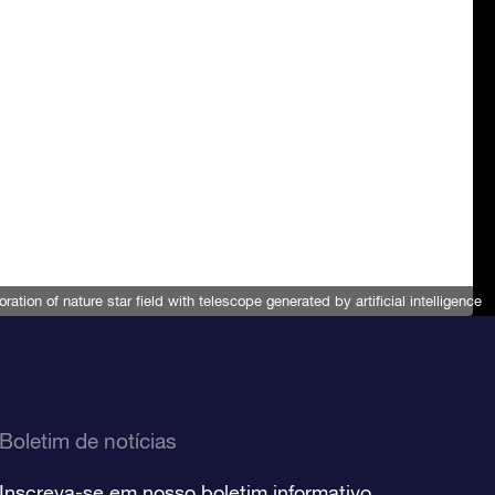
oration of nature star field with telescope generated by artificial intelligence
Boletim de notícias
Inscreva-se em nosso boletim informativo