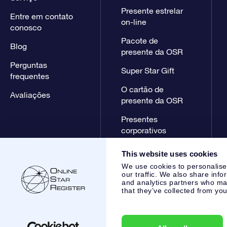
Presente estrelar
Entre em contato
on-line
conosco
Pacote de
Blog
presente da OSR
Perguntas
Super Star Gift
frequentes
O cartão de
Avaliações
presente da OSR
Presentes
corporativos
This website uses cookies
We use cookies to personalise
our traffic. We also share info
and analytics partners who may
that they’ve collected from you
Online Star Register BV
- Laan van de Maagd 83, 7324 BT 
,
Atendimento ao cliente:
help@osr.org
KVK: 60333553, VAT: