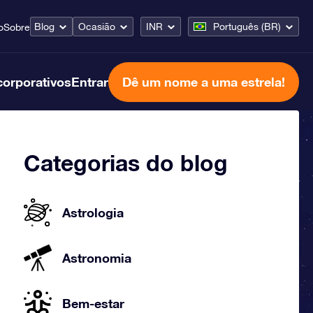
Blog
Ocasião
INR
Português (BR)
o
Sobre
corporativos
Entrar
Dê um nome a uma estrela!
Categorias do blog
Astrologia
Astronomia
Bem-estar