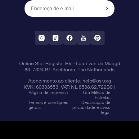
OSR Starsaver
Política de devolução
Aplicativo RV Fly me to the stars
Constelações
Online Star Register BV
- Laan van de Maagd
83, 7324 BT Apeldoorn, The Netherlands
Atendimento ao cliente:
help@osr.org
KVK: 60333553, VAT: NL 8538.62.722B01
Página de imprensa
Um Milhão de
Estrelas
Termos e condições
Declaração de
gerais
privacidade e aviso
legal