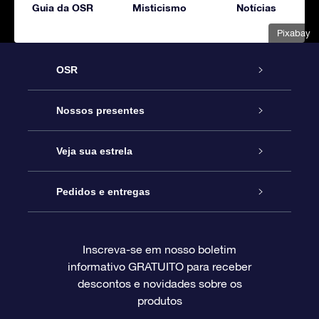
Guia da OSR
Misticismo
Notícias
Pixabay
OSR
Serviço
Nossos presentes
Entre em contato conosco
Presente estrelar on-line
Veja sua estrela
Blog
Pacote de presente da OSR
Star Register
Pedidos e entregas
Perguntas frequentes
Super Star Gift
Aplicativo Localizador de Estrelas da OSR
Login de clientes
Inscreva-se em nosso boletim
informativo GRATUITO para receber
Avaliações
O cartão de presente da OSR
Página estelar personalizada
Informações de pagamento
descontos e novidades sobre os
produtos
Presentes corporativos
Um Milhão de Estrelas
Informações de envio