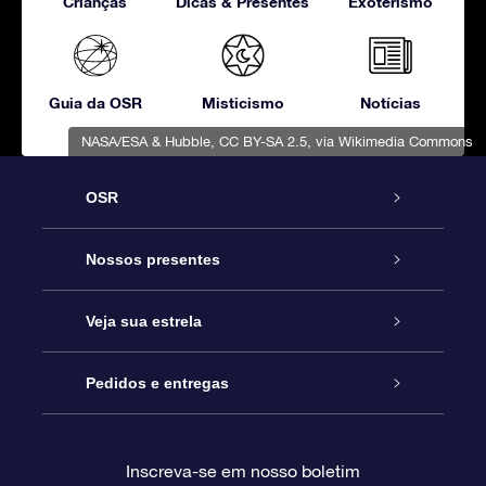
Crianças
Dicas & Presentes
Exoterismo
Guia da OSR
Misticismo
Notícias
NASA/ESA & Hubble
,
CC BY-SA 2.5
, via Wikimedia Commons
OSR
Serviço
Nossos presentes
Entre em contato conosco
Presente estrelar on-line
Veja sua estrela
Blog
Pacote de presente da OSR
Star Register
Pedidos e entregas
Perguntas frequentes
Super Star Gift
Aplicativo Localizador de Estrelas da OSR
Login de clientes
Inscreva-se em nosso boletim