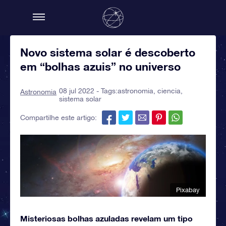
Novo sistema solar é descoberto
em “bolhas azuis” no universo
08 jul 2022 - Tags:
astronomia
,
ciencia
,
Astronomia
sistema solar
Compartilhe este artigo:
Pixabay
Misteriosas bolhas azuladas revelam um tipo