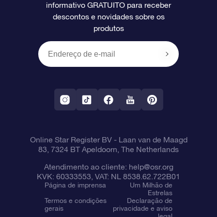
informativo GRATUITO para receber
Avaliações
O cartão de presente da OSR
Página estelar personalizada
Informações de pagamento
descontos e novidades sobre os
produtos
Presentes corporativos
Um Milhão de Estrelas
Informações de envio
OSR Starsaver
Política de devolução
Aplicativo RV Fly me to the stars
Constelações
Online Star Register BV
- Laan van de Maagd
83, 7324 BT Apeldoorn, The Netherlands
Atendimento ao cliente:
help@osr.org
KVK: 60333553, VAT: NL 8538.62.722B01
Página de imprensa
Um Milhão de
Estrelas
Termos e condições
Declaração de
gerais
privacidade e aviso
legal