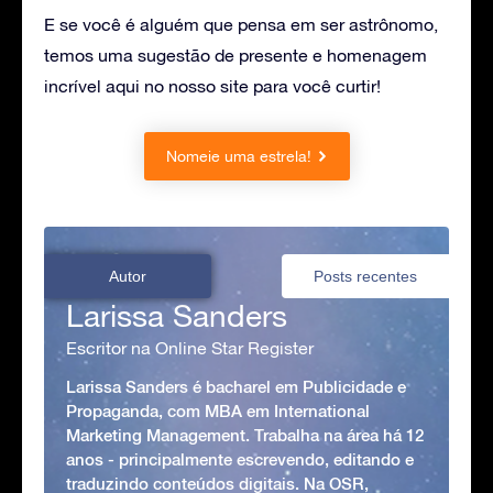
E se você é alguém que pensa em ser astrônomo,
temos uma sugestão de presente e homenagem
incrível aqui no nosso site para você curtir!
Nomeie uma estrela!
Autor
Posts recentes
Larissa Sanders
Escritor na Online Star Register
Larissa Sanders é bacharel em Publicidade e
Propaganda, com MBA em International
Marketing Management. Trabalha na área há 12
anos - principalmente escrevendo, editando e
traduzindo conteúdos digitais. Na OSR,