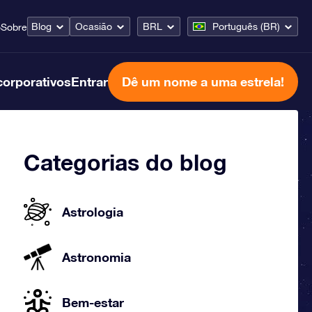
Blog
Ocasião
BRL
Português (BR)
o
Sobre
corporativos
Entrar
Dê um nome a uma estrela!
Categorias do blog
Astrologia
Astronomia
Bem-estar