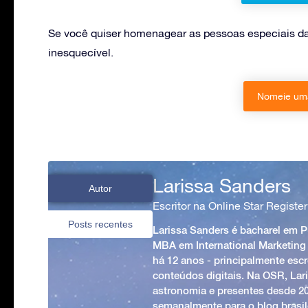
Se você quiser homenagear as pessoas especiais da
inesquecível.
Nomeie uma
Larissa Sanders
Autor
Escritor na Online Star Register
Posts recentes
Larissa Sanders é bacharel em 
MBA em International Marketing
há 12 anos - principalmente esc
conteúdos digitais. Na OSR, Lari
astronomia e presentes desde 2
semanalmente para o blog brasile