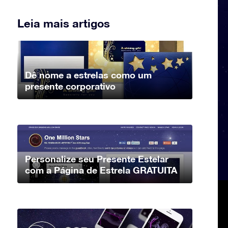
Leia mais artigos
Dê nome a estrelas como um
presente corporativo
Personalize seu Presente Estelar
com a Página de Estrela GRATUITA