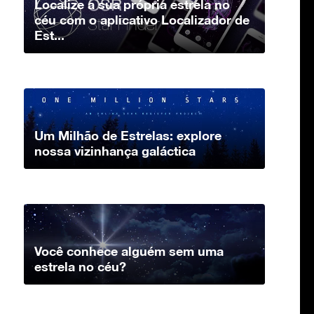
Localize a sua própria estrela no
céu com o aplicativo Localizador de
Est...
Um Milhão de Estrelas: explore
nossa vizinhança galáctica
Você conhece alguém sem uma
estrela no céu?