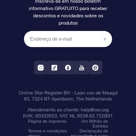
Inscreva-se em nosso boletim
informativo GRATUITO para receber
Avaliações
O cartão de presente da OSR
Página estelar personalizada
Informações de pagamento
descontos e novidades sobre os
produtos
Presentes corporativos
Um Milhão de Estrelas
Informações de envio
OSR Starsaver
Política de devolução
Aplicativo RV Fly me to the stars
Constelações
Online Star Register BV
- Laan van de Maagd
83, 7324 BT Apeldoorn, The Netherlands
Atendimento ao cliente:
help@osr.org
KVK: 60333553, VAT: NL 8538.62.722B01
Página de imprensa
Um Milhão de
Estrelas
Termos e condições
Declaração de
gerais
privacidade e aviso