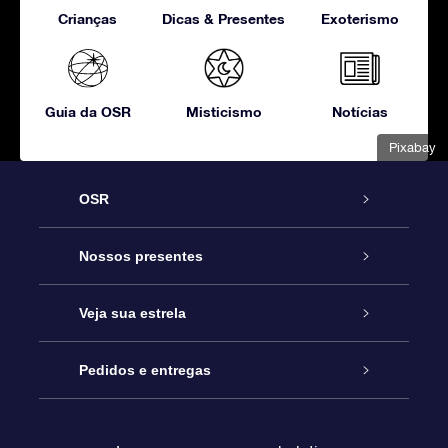
Crianças
Dicas & Presentes
Exoterismo
Guia da OSR
Misticismo
Notícias
Pixabay
OSR
Serviço
Nossos presentes
Entre em contato conosco
Presente estrelar on-line
Veja sua estrela
Blog
Pacote de presente da OSR
Star Register
Pedidos e entregas
Perguntas frequentes
Super Star Gift
Aplicativo Localizador de Estrelas da OSR
Login de clientes