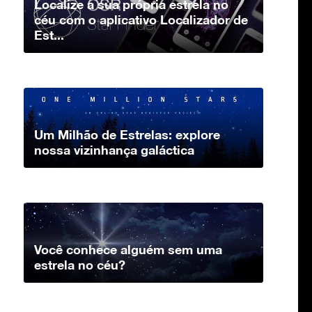
Localize a sua própria estrela no
céu com o aplicativo Localizador de
Est...
Um Milhão de Estrelas: explore
nossa vizinhança galáctica
Você conhece alguém sem uma
estrela no céu?