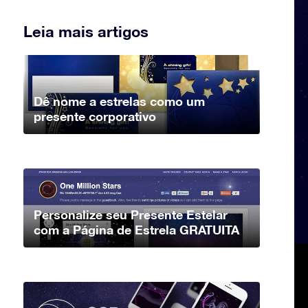
Leia mais artigos
Dê nome a estrelas como um
presente corporativo
Personalize seu Presente Estelar
com a Página de Estrela GRATUITA