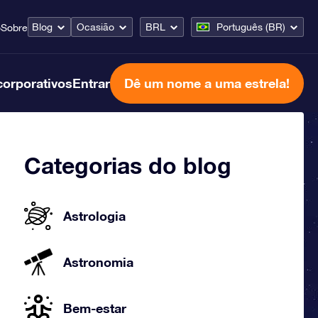
Blog
Ocasião
BRL
Português (BR)
o
Sobre
corporativos
Entrar
Dê um nome a uma estrela!
Categorias do blog
Astrologia
Astronomia
Bem-estar