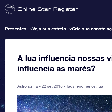
Presentes
Veja sua estrela
Crie sua constela
A lua influencia nossas 
influencia as marés?
Astronomia
22 set 2018 - Tags:
fenomenos
,
lua