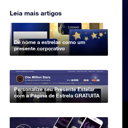
Leia mais artigos
Dê nome a estrelas como um
presente corporativo
Personalize seu Presente Estelar
com a Página de Estrela GRATUITA