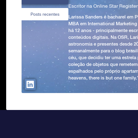
Escritor na Online Star Register
Posts recentes
Larissa Sanders é bacharel em 
MBA em International Marketing
há 12 anos - principalmente esc
conteúdos digitais. Na OSR, Lari
astronomia e presentes desde 2
semanalmente para o blog brasile
céu, que decidiu ter uma estrel
coleção de objetos que remetem
espalhados pelo próprio apartam
heavens, there is but one family