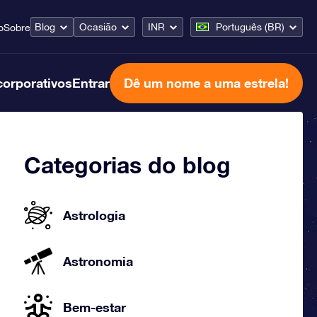
Blog
Ocasião
INR
Português (BR)
o
Sobre
corporativos
Entrar
Dê um nome a uma estrela!
Categorias do blog
Astrologia
Astronomia
Bem-estar