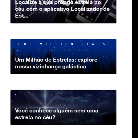
Localize a sua própria estrela no
céu com o aplicativo Localizador de
Est...
Um Milhão de Estrelas: explore
nossa vizinhança galáctica
Você conhece alguém sem uma
estrela no céu?