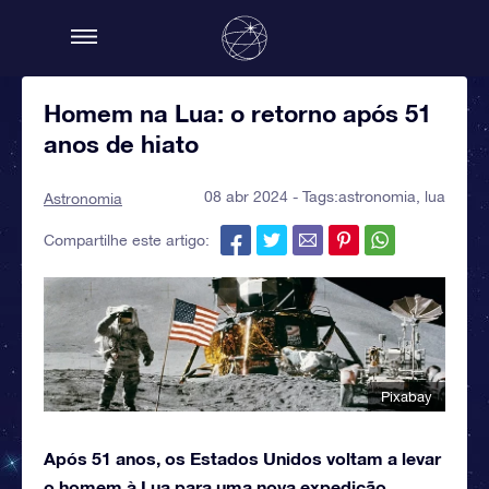
Homem na Lua: o retorno após 51
anos de hiato
08 abr 2024 - Tags:
astronomia
,
lua
Astronomia
Compartilhe este artigo:
Pixabay
Após 51 anos, os Estados Unidos voltam a levar
o homem à Lua para uma nova expedição.