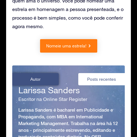
quem ama o universo. Você pode nomear uma
estrela em homenagem a pessoa presenteada, e o
processo é bem simples, como você pode conferir
agora mesmo.
Nomeie uma estrela!
Autor
Posts recentes
Larissa Sanders
Escritor na Online Star Register
Larissa Sanders é bacharel em Publicidade e
Propaganda, com MBA em International
Marketing Management. Trabalha na área há 12
anos - principalmente escrevendo, editando e
traduzindo conteúdos digitais. Na OSR,