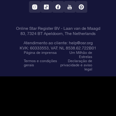
Aplicativo RV Fly me to the stars
Constelações
Online Star Register BV
- Laan van de Maagd
83, 7324 BT Apeldoorn, The Netherlands
Atendimento ao cliente:
help@osr.org
KVK: 60333553, VAT: NL 8538.62.722B01
Página de imprensa
Um Milhão de
Estrelas
Termos e condições
Declaração de
gerais
privacidade e aviso
legal