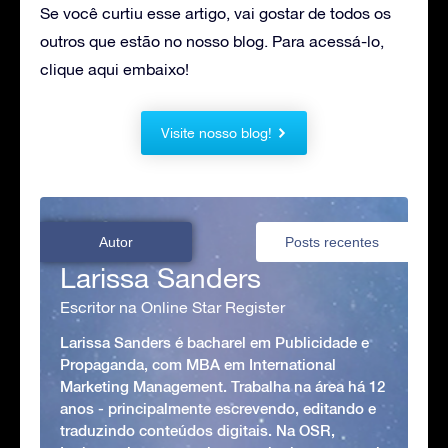
Se você curtiu esse artigo, vai gostar de todos os
outros que estão no nosso blog. Para acessá-lo,
clique aqui embaixo!
Visite nosso blog!
Autor
Posts recentes
Larissa Sanders
Escritor na Online Star Register
Larissa Sanders é bacharel em Publicidade e
Propaganda, com MBA em International
Marketing Management. Trabalha na área há 12
anos - principalmente escrevendo, editando e
traduzindo conteúdos digitais. Na OSR,